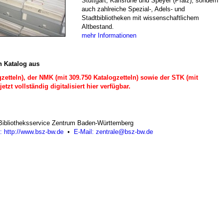
Stuttgart, Karlsruhe und Speyer (Pfalz), sondern
auch zahlreiche Spezial-, Adels- und
Stadtbibliotheken mit wissenschaftlichem
Altbestand.
mehr Informationen
en Katalog aus
zetteln), der NMK (mit 309.750 Katalogzetteln) sowie der STK (mit
etzt vollständig digitalisiert hier verfügbar.
Bibliotheksservice Zentrum Baden-Württemberg
t: http://www.bsz-bw.de
•
E-Mail: zentrale@bsz-bw.de